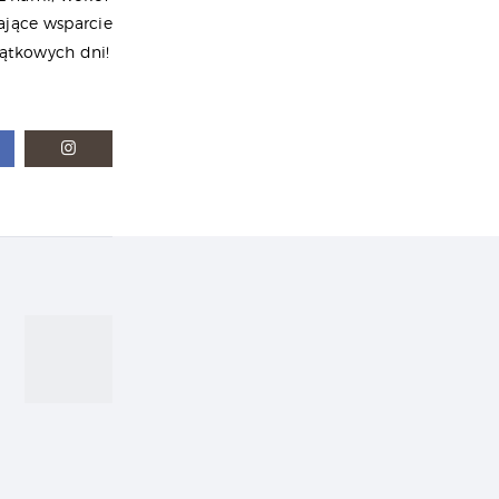
ające wsparcie
yjątkowych dni!
Next
post: