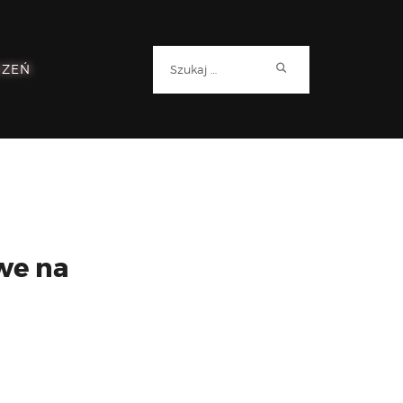
Szukaj:
RZEŃ
we na