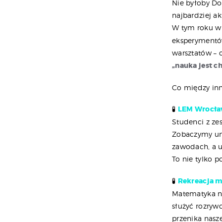
Nie byłoby Do
najbardziej a
W tym roku w
eksperymentów
warsztatów – o
„nauka jest c
Co między in
🧪
LEM Wrocław
Studenci z ze
Zobaczymy uni
zawodach, a u
To nie tylko p
🧪
Rekreacja 
Matematyka ni
służyć rozryw
przenika nasz