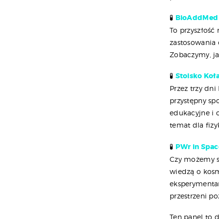
🧪
BioAddMed 
To przyszłoś
zastosowania 
Zobaczymy, ja
🧪
Stoisko Koł
Przez trzy dn
przystępny sp
edukacyjne i 
temat dla fiz
🧪
PWr in Spac
Czy możemy si
wiedzą o kosm
eksperymentam
przestrzeni po
Ten panel to d