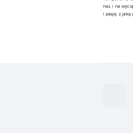
nas, i na wyci
i pasję, z jak
Naw
wpi