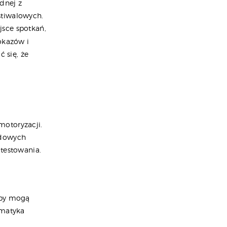
dnej z
stiwalowych.
jsce spotkań,
okazów i
 się, że
motoryzacji.
odowych
 testowania.
zby mogą
ematyka