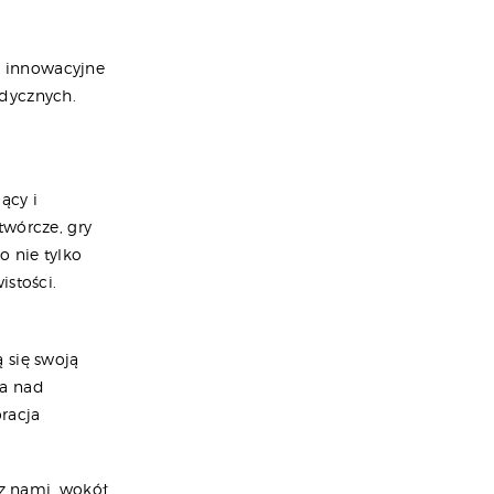
e innowacyjne
edycznych.
ący i
twórcze, gry
o nie tylko
istości.
 się swoją
ca nad
racja
 z nami, wokół