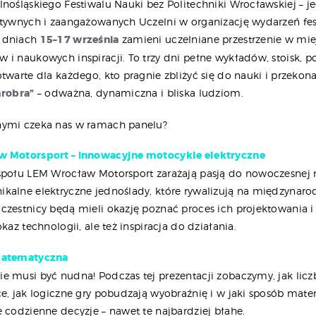
lnośląskiego Festiwalu Nauki bez Politechniki Wrocławskiej – je
ktywnych i zaangażowanych Uczelni w organizację wydarzeń fe
 dniach
15–17 września
zamieni uczelniane przestrzenie w mie
 i naukowych inspiracji. To trzy dni pełne wykładów, stoisk, p
twarte dla każdego, kto pragnie zbliżyć się do nauki i przekonać
hrobra”
– odważna, dynamiczna i bliska ludziom.
nymi czeka nas w ramach panelu?
 Motorsport – innowacyjne motocykle elektryczne
społu LEM Wrocław Motorsport zarażają pasją do nowoczesnej 
kalne elektryczne jednoślady, które rywalizują na międzynar
czestnicy będą mieli okazję poznać proces ich projektowania i
okaz technologii, ale też inspiracja do działania.
matematyczna
e musi być nudna! Podczas tej prezentacji zobaczymy, jak lic
ce, jak logiczne gry pobudzają wyobraźnię i w jaki sposób mat
e codzienne decyzje – nawet te najbardziej błahe.