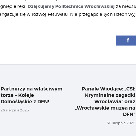
ągnięcie ręki.
Dziękujemy Politechnice Wrocławskiej
za nieust
ą angażuje się w rozwój Festiwalu. Nie przegapcie tych trzech w
igacja
su
Partnerzy na właściwym
Panele Wiodące: „CSI:
Previous
torze – Koleje
Kryminalne zagadki
post:
Dolnośląskie z DFN!
Wrocławia” oraz
„Wrocławskie muzea na
26 sierpnia 2025
DFN”
30 sierpnia 2025