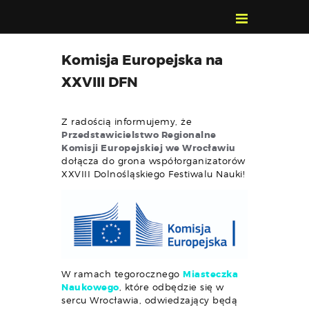
POZNAJ, POLUB,
Komisja Europejska na
PAMIĘTAJ!
XXVIII DFN
O FESTIWALU
PROGRAM
Z radością informujemy, że
KONTAKT
Przedstawicielstwo Regionalne
Komisji Europejskiej we Wrocławiu
WYSZUKIWARKA
dołącza do grona współorganizatorów
WYDARZEŃ
XXVIII Dolnośląskiego Festiwalu Nauki!
W ramach tegorocznego
Miasteczka
Naukowego
, które odbędzie się w
sercu Wrocławia, odwiedzający będą