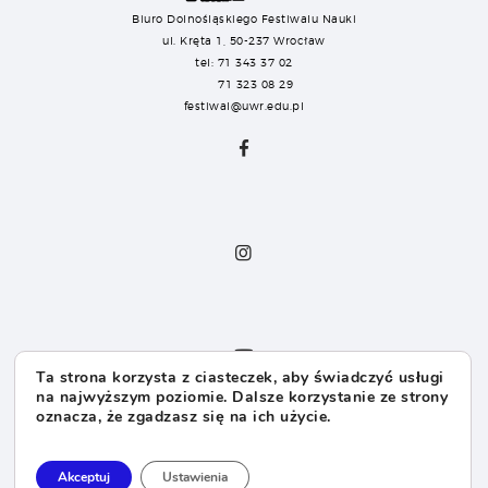
Biuro Dolnośląskiego Festiwalu Nauki
ul. Kręta 1, 50-237 Wrocław
tel: 71 343 37 02
71 323 08 29
festiwal@uwr.edu.pl
Ta strona korzysta z ciasteczek, aby świadczyć usługi
na najwyższym poziomie. Dalsze korzystanie ze strony
oznacza, że zgadzasz się na ich użycie.
Dla Sponsorów
Dla Mediów
Akceptuj
Ustawienia
Dla Organizatorów