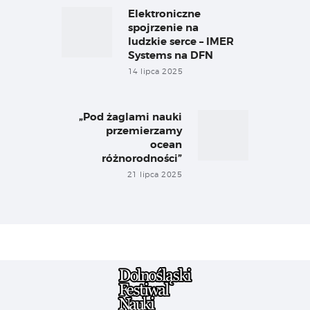
wpisu
Elektroniczne
Previous
post:
spojrzenie na
ludzkie serce – IMER
Systems na DFN
14 lipca 2025
„Pod żaglami nauki
Next
przemierzamy
post:
ocean
różnorodności”
21 lipca 2025