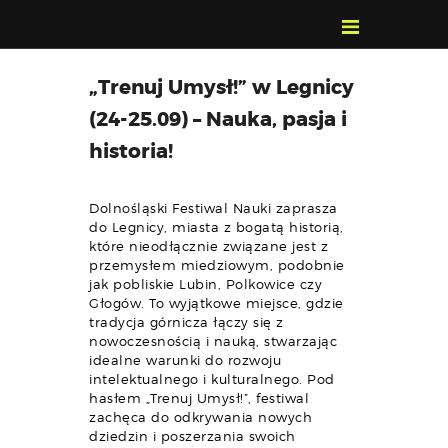
POZNAJ, POLUB,
„Trenuj Umysł!” w Legnicy
PAMIĘTAJ!
(24-25.09) – Nauka, pasja i
O FESTIWALU
historia!
PROGRAM
KONTAKT
Dolnośląski Festiwal Nauki zaprasza
WYSZUKIWARKA
do Legnicy, miasta z bogatą historią,
WYDARZEŃ
które nieodłącznie związane jest z
przemysłem miedziowym, podobnie
jak pobliskie Lubin, Polkowice czy
Głogów. To wyjątkowe miejsce, gdzie
tradycja górnicza łączy się z
nowoczesnością i nauką, stwarzając
idealne warunki do rozwoju
intelektualnego i kulturalnego. Pod
hasłem „Trenuj Umysł!”, festiwal
zachęca do odkrywania nowych
dziedzin i poszerzania swoich