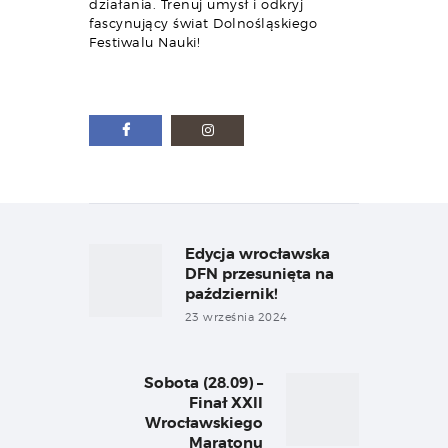
działania. Trenuj umysł i odkryj
fascynujący świat Dolnośląskiego
Festiwalu Nauki!
Nawigacja
wpisu
Edycja wrocławska
Previous
post:
DFN przesunięta na
październik!
23 września 2024
Sobota (28.09) –
Next
Finał XXII
post:
Wrocławskiego
Maratonu