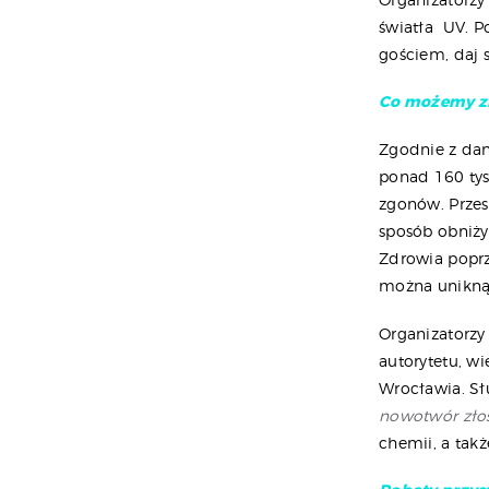
światła UV. P
gościem, daj 
Co możemy zr
Zgodnie z d
ponad 160 tys
zgonów. Przes
sposób obniży
Zdrowia popr
można unikną
Organizatorzy
autorytetu, wi
Wrocławia. S
nowotwór zło
chemii, a tak