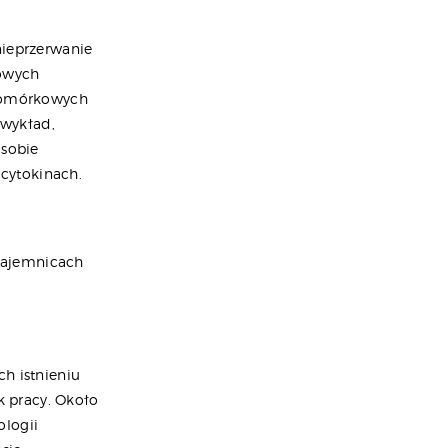
nieprzerwanie
łowych
komórkowych
 wykład,
 sobie
 cytokinach.
tajemnicach
h istnieniu
k pracy. Około
ologii