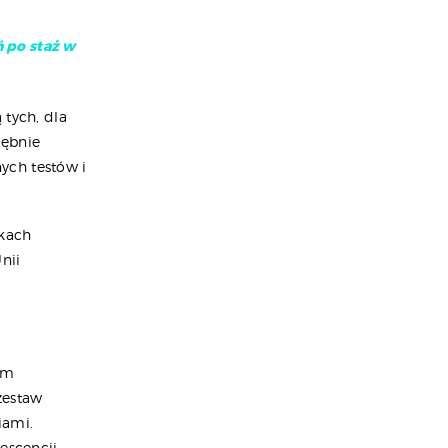
 po staż w
 tych, dla
łębnie
ych testów i
ukach
nii
em
zestaw
iami.
escencji,