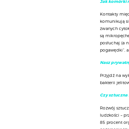
Jak komórki 
Kontakty międ
komunikują si
zwanych cyto
są mikropęche
posłuchaj (a 
pogawędki”, a 
Nasz prywatn
Przyjdź na w
bakterii jelit
Czy sztuczna 
Rozwój sztucz
ludzkości – pr
85 procent or