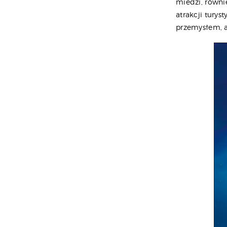
miedzi, równie
atrakcji turys
przemysłem, a