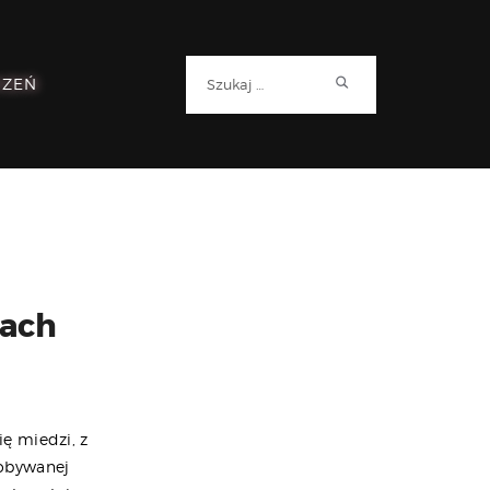
Szukaj:
RZEŃ
cach
ę miedzi, z
dobywanej