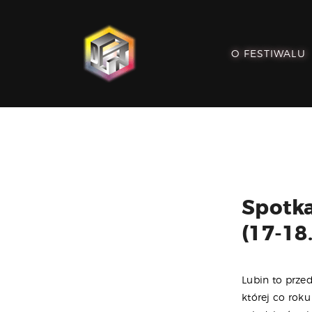
O FESTIWALU
Spotka
(17-18
Lubin to prze
której co rok