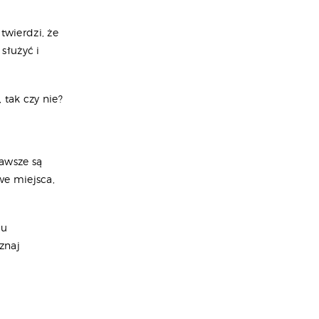
twierdzi, że
służyć i
tak czy nie?
zawsze są
e miejsca,
du
oznaj