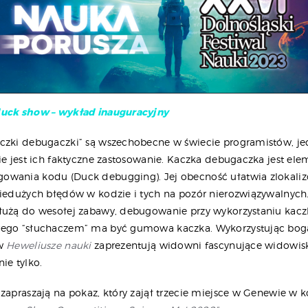
uck show – wykład inauguracyjny
czki debugaczki” są wszechobecne w świecie programistów, je
kie jest ich faktyczne zastosowanie. Kaczka debugaczka jest e
wania kodu (Duck debugging). Jej obecność ułatwia zlokaliz
niedużych błędów w kodzie i tych na pozór nierozwiązywalnych.
łużą do wesołej zabawy, debugowanie przy wykorzystaniu kaczki
rego “słuchaczem” ma być gumowa kaczka. Wykorzystując bo
ów
Heweliusze nauki
zaprezentują widowni fascynujące widowisko
ie tylko.
 zapraszają na pokaz, który zajął trzecie miejsce w Genewie w k