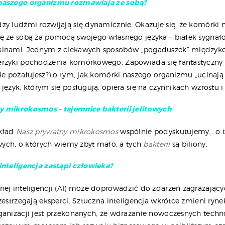
naszego organizmu rozmawiają ze sobą?
zy ludźmi rozwijają się dynamicznie. Okazuje się, że komórki 
ę ze sobą za pomocą swojego własnego języka – białek sygna
kinami. Jednym z ciekawych sposobów „pogaduszek” między
rzyki pochodzenia komórkowego. Zapowiada się fantastyczny
nie pożałujesz?) o tym, jak komórki naszego organizmu „ucinają
język, którym się posługują, opiera się na czynnikach wzrostu i
y mikrokosmos – tajemnice bakterii jelitowych
ykład
Nasz prywatny mikrokosmos
wspólnie podyskutujemy… o 
owych, o których wiemy zbyt mało, a tych
bakterii
są biliony.
inteligencja zastąpi człowieka?
nej inteligencji (AI) może doprowadzić do zdarzeń zagrażającyc
zestrzegają eksperci. Sztuczna inteligencja wkrótce zmieni ryne
ganizacji jest przekonanych, że wdrażanie nowoczesnych techn