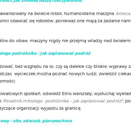
łości, jak zmienią naszą rzeczywistość
zaawansowany na świecie robot, humanoidalna maszyna
Ameca
winni obawiać się robotów, ponieważ one mają za zadanie nam 
w do obaw, maszyny nigdy nie przejmą władzy nad światem, 
dego podróżnika – jak zaplanować podróż
ować, bez względu na to, czy są dalekie czy bliskie, wyprawy 
dczas wycieczek można poznać nowych ludzi, zwiedzić ciekaw
jomości.
tiwalowych spotkań, odwiedź Etno warsztaty, wysłuchaj wykła
go
Poradnik młodego podróżnika – jak zaplanować podróż?
, p
yczące organizacji wyjazdu za granicę.
owy – sito, zderzak, piorunochron