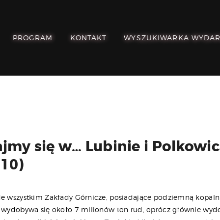
POZNAJ, POLUB,
PAMIĘTAJ!
PROGRAM
KONTAKT
WYSZUKIWARKA WYDA
O FESTIWALU
PROGRAM
KONTAKT
WYSZUKIWARKA
WYDARZEŃ
jmy się w… Lubinie i Polkowi
.10)
de wszystkim Zakłady Górnicze, posiadające podziemną kopalni
u wydobywa się około 7 milionów ton rud, oprócz głównie wy