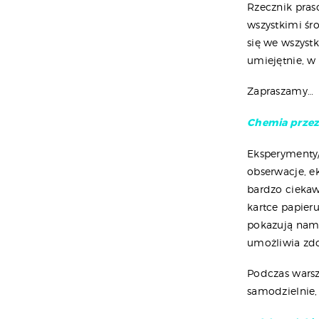
Rzecznik pras
wszystkimi śr
się we wszystk
umiejętnie, w 
Zapraszamy…
Chemia przez
Eksperymenty/
obserwacje, e
bardzo ciekaw
kartce papier
pokazują nam,
umożliwia zd
Podczas wars
samodzielnie,