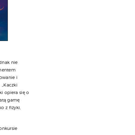
dnak nie
lementem
owanie i
 „Kaczki
 opiera się o
gatą gamę
 z fizyki,
onkursie