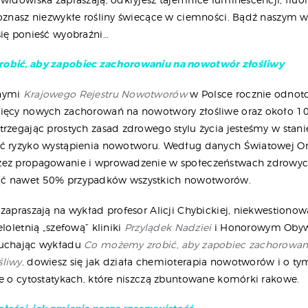
oznasz niezwykłe rośliny świecące w ciemności. Bądź naszym
się ponieść wyobraźni…
obić, aby zapobiec zachorowaniu na nowotwór złośliwy
anymi
Krajowego Rejestru Nowotworów
w Polsce rocznie odnoto
ięcy nowych zachorowań na nowotwory złośliwe oraz około 10
trzegając prostych zasad zdrowego stylu życia jesteśmy w stan
ć ryzyko wystąpienia nowotworu. Według danych Światowej Or
zez propagowanie i wprowadzenie w społeczeństwach zdrow
ć nawet 50% przypadków wszystkich nowotworów.
 zapraszają na wykład profesor Alicji Chybickiej, niekwestiono
eloletnią „szefową” kliniki
Przylądek Nadziei
i Honorowym Oby
łuchając wykładu
Co możemy zrobić, aby zapobiec zachorowan
śliwy,
dowiesz się jak działa chemioterapia nowotworów i o ty
że o cytostatykach, które niszczą zbuntowane komórki rakowe.