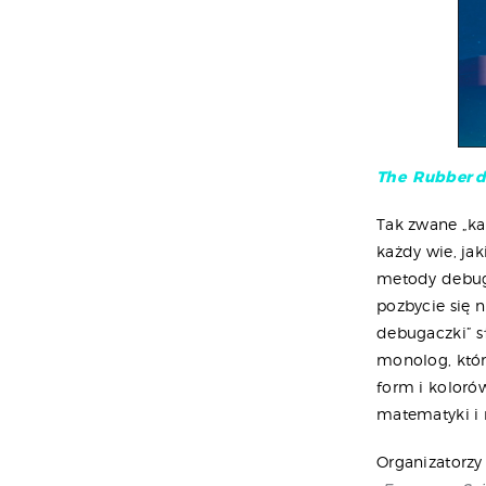
The Rubber d
Tak zwane „ka
każdy wie, ja
metody debugo
pozbycie się 
debugaczki” s
monolog, któ
form i kolor
matematyki i n
Organizatorzy