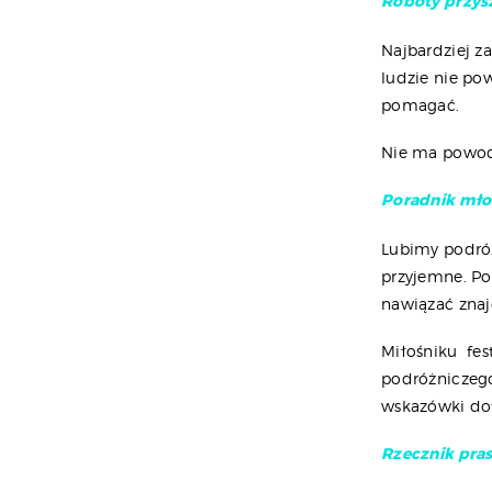
Roboty przysz
Najbardziej 
ludzie nie po
pomagać.
Nie ma powodó
Poradnik mło
Lubimy podróż
przyjemne. Po
nawiązać zna
Miłośniku fes
podróżnicze
wskazówki dot
Rzecznik pras