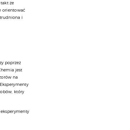
takt ze
e orientować
atrudniona i
zy poprzez
hemia jest
wzorów na
. Eksperymenty
sobów, który
 eksperymenty