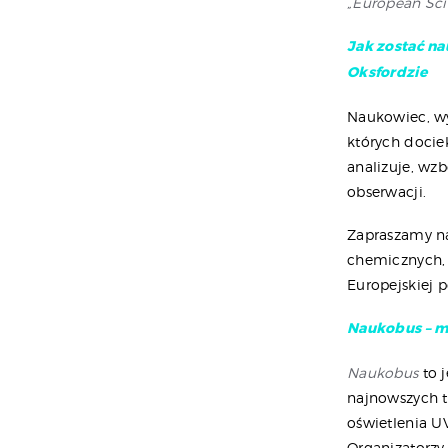
„European Sci
Jak zostać na
Oksfordzie
Naukowiec, wy
których docie
analizuje, wz
obserwacji.
Zapraszamy na
chemicznych, 
Europejskiej 
Naukobus – mo
Naukobus
to 
najnowszych t
oświetlenia U
Organizatorzy 