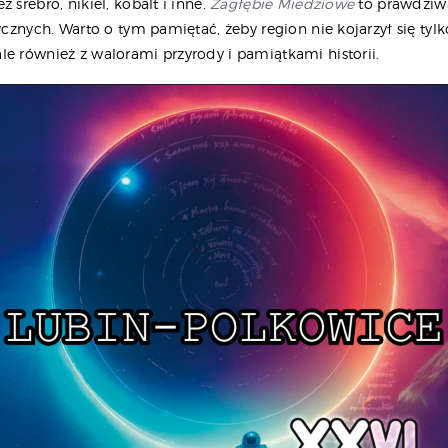
ż srebro, nikiel, kobalt i inne.
Zagłębie Miedziowe
to prawdziw
tycznych. Warto o tym pamiętać, żeby region nie kojarzył się tylk
le również z walorami przyrody i pamiątkami historii.