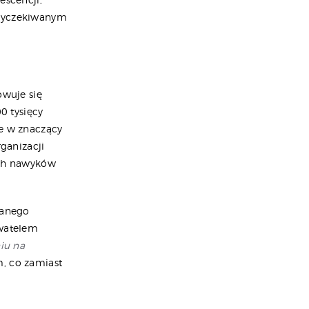
 wyczekiwanym
wuje się
0 tysięcy
ie w znaczący
ganizacji
ych nawyków
wanego
watelem
iu na
m, co zamiast