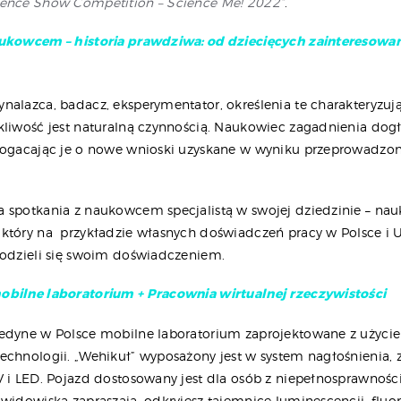
ence Show Competition – Science Me! 2022”
.
ukowcem – historia prawdziwa: od dziecięcych zainteresowań
nalazca, badacz, eksperymentator, określenia te charakteryzują
kliwość jest naturalną czynnością. Naukowiec zagadnienia dog
bogacając je o nowe wnioski uzyskane w wyniku przeprowadzon
 spotkania z naukowcem specjalistą w swojej dziedzinie – na
który na przykładzie własnych doświadczeń pracy w Polsce i U
podzieli się swoim doświadczeniem.
bilne laboratorium + Pracownia wirtualnej rzeczywistości
jedyne w Polsce mobilne laboratorium zaprojektowane z użyci
echnologii. „Wehikuł” wyposażony jest w system nagłośnienia, 
V i LED. Pojazd dostosowany jest dla osób z niepełnosprawnośc
widowiska zapraszają, odkryjesz tajemnice luminescencji, fluor