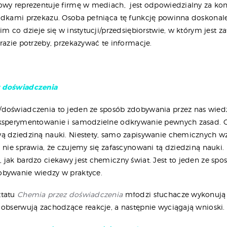
owy reprezentuje firmę w mediach, jest odpowiedzialny za kon
odkami przekazu. Osoba pełniąca tę funkcję powinna doskonal
im co dzieje się w instytucji/przedsiębiorstwie, w którym jest z
razie potrzeby, przekazywać te informacje.
 doświadczenia
doświadczenia to jeden ze sposób zdobywania przez nas wied
ksperymentowanie i samodzielne odkrywanie pewnych zasad. C
ą dziedziną nauki. Niestety, samo zapisywanie chemicznych 
u nie sprawia, że czujemy się zafascynowani tą dziedziną nauki
 jak bardzo ciekawy jest chemiczny świat. Jest to jeden ze spo
obywanie wiedzy w praktyce.
ztatu
Chemia przez doświadczenia
młodzi słuchacze wykonują
 obserwują zachodzące reakcje, a następnie wyciągają wnioski.