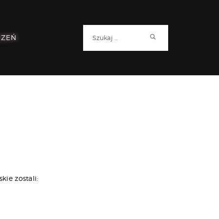
Szukaj:
RZEŃ
ie zostali: