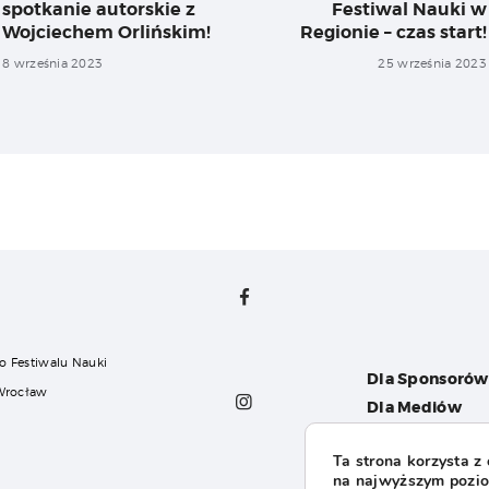
spotkanie autorskie z
Festiwal Nauki w
post:
Wojciechem Orlińskim!
Regionie – czas start!
8 września 2023
25 września 2023
o Festiwalu Nauki
Dla Sponsorów
 Wrocław
Dla Mediów
Dla Organizat
Ta strona korzysta z
FAQ
na najwyższym poziom
l