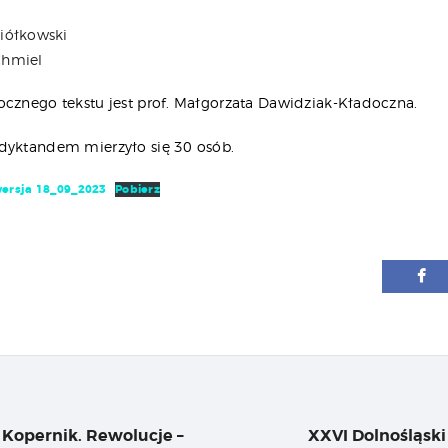
Ziółkowski
Chmiel
ocznego tekstu jest prof. Małgorzata Dawidziak-Kładoczna.
dyktandem mierzyło się 30 osób.
ersja 18_09_2023
Pobierz
igacja
su
Kopernik. Rewolucje –
XXVI Dolnośląski
Previous