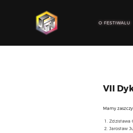
O FESTIWALU
VII Dy
Mamy zaszczyt
Zdzisława 
Jarosław J