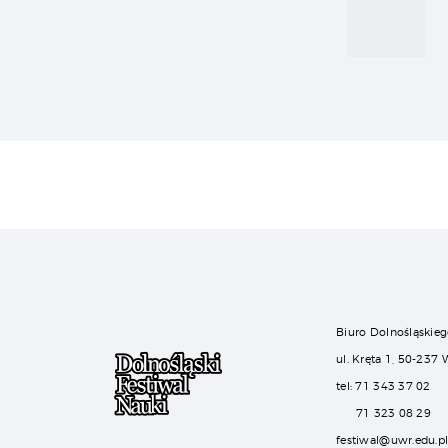
Biuro Dolnośląskieg
ul. Kręta 1, 50-237
tel: 71 343 37 02
71 323 08 29
festiwal@uwr.edu.p