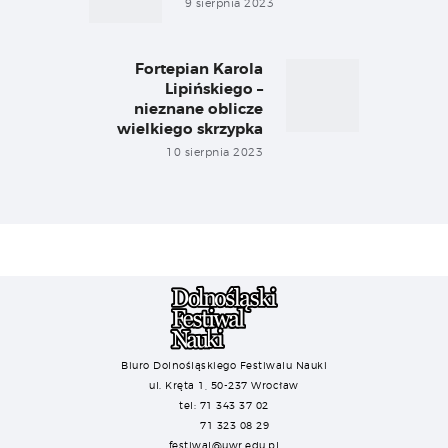
9 sierpnia 2023
Fortepian Karola
Next
Lipińskiego –
post:
nieznane oblicze
wielkiego skrzypka
10 sierpnia 2023
Biuro Dolnośląskiego Festiwalu Nauki
ul. Kręta 1, 50-237 Wrocław
tel: 71 343 37 02
71 323 08 29
festiwal@uwr.edu.pl