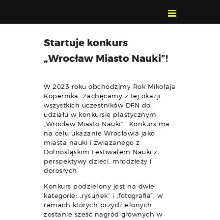
POZNAJ, POLUB,
Startuje konkurs
PAMIĘTAJ!
„Wrocław Miasto Nauki”!
O FESTIWALU
PROGRAM
W 2023 roku obchodzimy Rok Mikołaja
KONTAKT
Kopernika. Zachęcamy z tej okazji
wszystkich uczestników DFN do
WYSZUKIWARKA
udziału w konkursie plastycznym
WYDARZEŃ
„Wrocław Miasto Nauki”. Konkurs ma
na celu ukazanie Wrocławia jako
miasta nauki i związanego z
Dolnośląskim Festiwalem Nauki z
perspektywy dzieci, młodzieży i
dorosłych.
Konkurs podzielony jest na dwie
kategorie: „rysunek” i „fotografia”, w
ramach których przydzielonych
zostanie sześć nagród głównych w