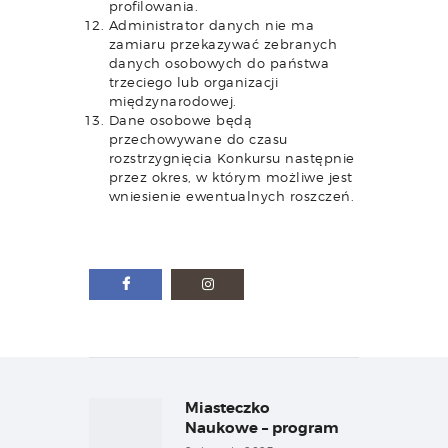
profilowania.
Administrator danych nie ma
zamiaru przekazywać zebranych
danych osobowych do państwa
trzeciego lub organizacji
międzynarodowej.
Dane osobowe będą
przechowywane do czasu
rozstrzygnięcia Konkursu następnie
przez okres, w którym możliwe jest
wniesienie ewentualnych roszczeń.
Nawigacja
wpisu
Miasteczko
Previous
post:
Naukowe – program