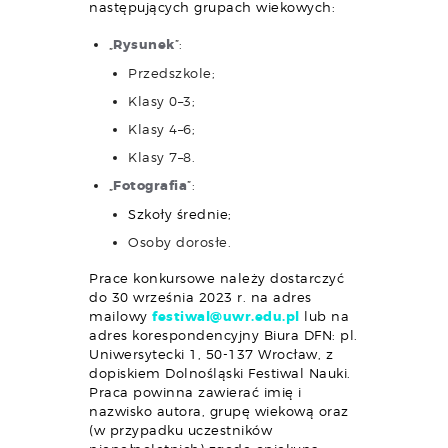
następujących grupach wiekowych:
„
Rysunek
”:
Przedszkole;
Klasy 0–3;
Klasy 4–6;
Klasy 7–8.
„
Fotografia
”:
Szkoły średnie;
Osoby dorosłe.
Prace konkursowe należy dostarczyć
do 30 września 2023 r. na adres
mailowy
festiwal@uwr.edu.pl
lub na
adres korespondencyjny Biura DFN: pl.
Uniwersytecki 1, 50-137 Wrocław, z
dopiskiem Dolnośląski Festiwal Nauki.
Praca powinna zawierać imię i
nazwisko autora, grupę wiekową oraz
(w przypadku uczestników