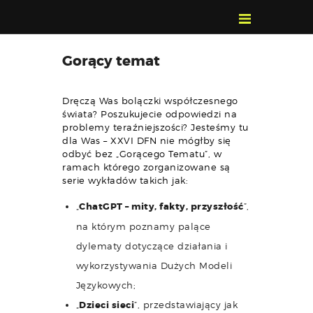
POZNAJ, POLUB,
Gorący temat
PAMIĘTAJ!
O FESTIWALU
Dręczą Was bolączki współczesnego
PROGRAM
świata? Poszukujecie odpowiedzi na
problemy teraźniejszości? Jesteśmy tu
KONTAKT
dla Was – XXVI DFN nie mógłby się
WYSZUKIWARKA
odbyć bez „Gorącego Tematu”, w
ramach którego zorganizowane są
WYDARZEŃ
serie wykładów takich jak:
„
ChatGPT – mity, fakty, przyszłość
”,
na którym poznamy palące
dylematy dotyczące działania i
wykorzystywania Dużych Modeli
Językowych;
„
Dzieci sieci
”, przedstawiający jak