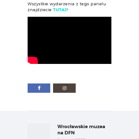
Wszystkie wydarzenia z tego panelu
znajdziecie
TUTAJ
!
Nawigacja
wpisu
Wrocławskie muzea
Previous
post:
na DFN