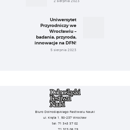
2 sierpnia 2023
Uniwersytet
Next
Przyrodniczy we
post:
Wrocławiu –
badania, przyroda,
innowacje na DFN!
5 sierpnia 2023
Biuro Dolnośląskiego Festiwalu Nauki
ul. Kręta 1, 50-237 Wrocław
tel: 71 343 37 02
71 323 08 29