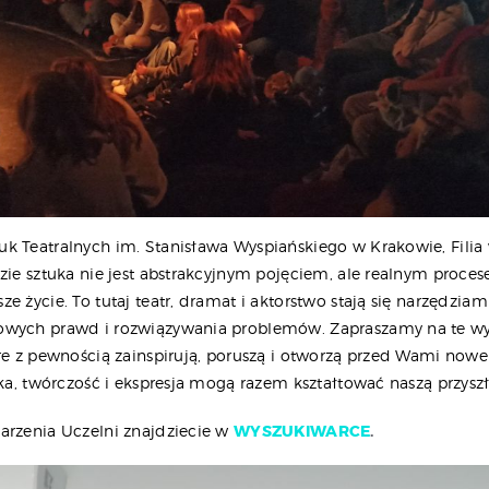
k Teatralnych im. Stanisława Wyspiańskiego w Krakowie, Fili
zie sztuka nie jest abstrakcyjnym pojęciem, ale realnym proces
e życie. To tutaj teatr, dramat i aktorstwo stają się narzędziam
owych prawd i rozwiązywania problemów. Zapraszamy na te w
óre z pewnością zainspirują, poruszą i otworzą przed Wami now
uka, twórczość i ekspresja mogą razem kształtować naszą przyszł
arzenia Uczelni znajdziecie w
WYSZUKIWARCE
.