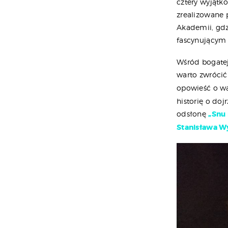
cztery wyjątk
zrealizowane 
Akademii, gdz
fascynującym 
Wśród bogatej
warto zwróci
opowieść o wa
historię o do
odsłonę
„Snu 
Stanisława W