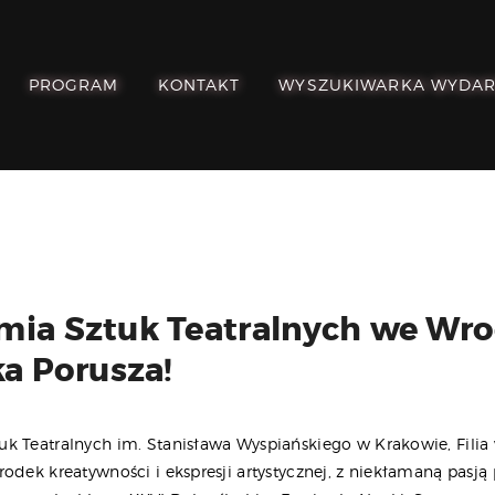
POZNAJ, POLUB,
PAMIĘTAJ!
PROGRAM
KONTAKT
WYSZUKIWARKA WYDA
O FESTIWALU
PROGRAM
KONTAKT
WYSZUKIWARKA
WYDARZEŃ
ia Sztuk Teatralnych we Wr
ka Porusza!
k Teatralnych im. Stanisława Wyspiańskiego w Krakowie, Filia
odek kreatywności i ekspresji artystycznej, z niekłamaną pasją