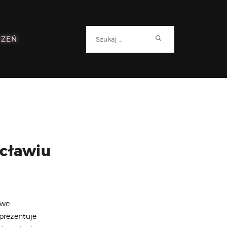
Szukaj:
RZEŃ
ocławiu
 we
 prezentuje