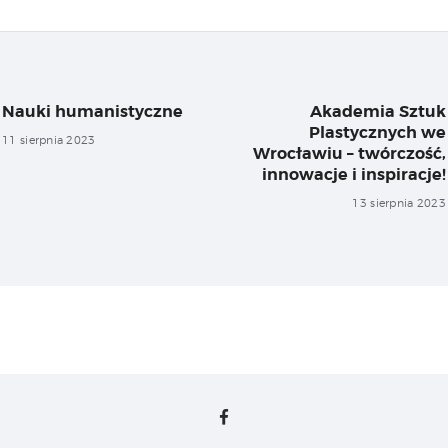
igacja
su
Nauki humanistyczne
Akademia Sztuk
Previous
Plastycznych we
post:
11 sierpnia 2023
Wrocławiu – twórczość,
innowacje i inspiracje!
13 sierpnia 2023