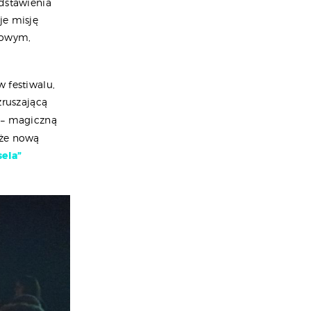
edstawienia
je misję
nowym,
 festiwalu,
ruszającą
– magiczną
kże nową
ela”