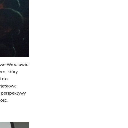
a we Wrocławiu
em, który
i do
yjątkowe
e perspektywy
ość.