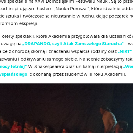
owe spektakle na XXVI Dolnośląskim Festiwalu Nauki. Są to prz
pod inspirującym hasłem „Nauka Porusza!”, które idealnie odda
ie sztuka i twórczość są nieustannie w ruchu, dając początek 
formom ekspresji.
 oferty spektakli, które Akademia przygotowała dla uczestników
ć uwagę na
„DRAPANDO, czyli Atak Zamszałego Starucha”
– wz
lce z chorobą skórną i znaczeniu wsparcia rodziny oraz
„NIKT”
jrzewaniu i odkrywaniu samego siebie. Na scenie zobaczymy ta
nocy letniej”
W. Shakespeare’a oraz unikalną interpretację
„Wes
yspiańskiego
, dokonaną przez studentów III roku Akademii.