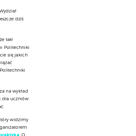
 Wydział
eszcze dziś.
e tak!
i Politechniki
ie się jakich
wiązać
Politechniki
sza na wykład
t dla uczniów
ć.
który widzimy
organizatorem
 praktyką
. O