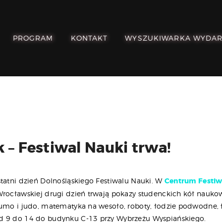
POZNAJ, POLUB,
PAMIĘTAJ!
PROGRAM
KONTAKT
WYSZUKIWARKA WYDA
O FESTIWALU
PROGRAM
KONTAKT
WYSZUKIWARKA
WYDARZEŃ
 – Festiwal Nauki trwa!
statni dzień Dolnośląskiego Festiwalu Nauki. W
Centrum Festi
Wrocławskiej drugi dzień trwają pokazy studenckich kół nauko
sumo i judo, matematyka na wesoło, roboty, łodzie podwodne, ł
d 9 do 14 do budynku C-13 przy Wybrzeżu Wyspiańskiego.