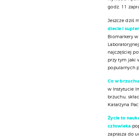
godz. 11 zapr
Jeszcze dziś 
diecie i supl
Biomarkery w 
Laboratoryjne
najczęściej p
przy tym jaki
popularnych p
Co w brzuchu 
w Instytucie 
brzuchu, skła
Katarzyna Pacy
Życie to nauk
człowieka
pop
zaprasza do u