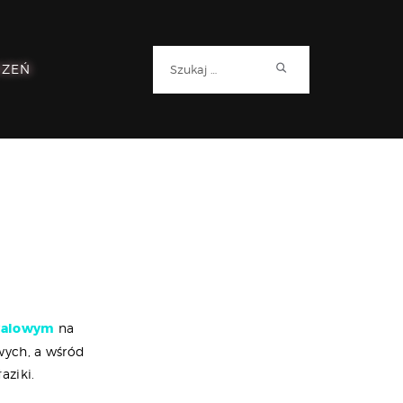
Szukaj:
RZEŃ
walowym
na
wych, a wśród
aziki.