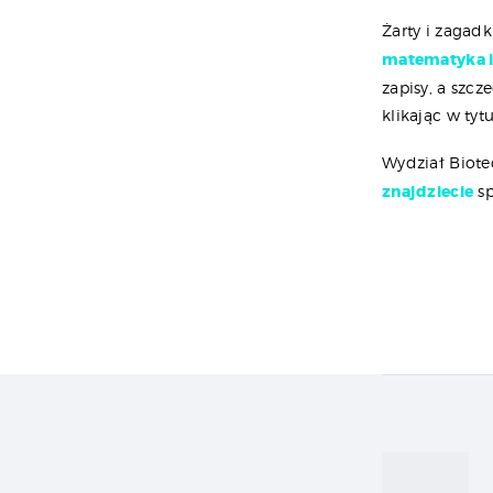
Żarty i zaga
matematyka i
zapisy, a szc
klikając w tytu
Wydział Biote
znajdziecie
sp
Naw
wpi