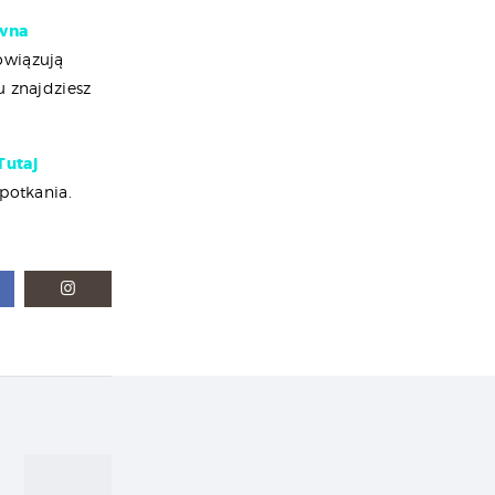
awna
owiązują
u znajdziesz
Tutaj
potkania.
Next