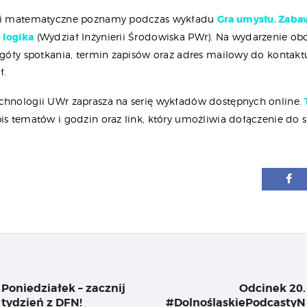
dki matematyczne poznamy podczas wykładu
Gra umysłu. Zab
 logika
(Wydział Inżynierii Środowiska PWr). Na wydarzenie ob
zegóły spotkania, termin zapisów oraz adres mailowy do kontakt
ł.
chnologii UWr zaprasza na serię wykładów dostępnych online.
is tematów i godzin oraz link, który umożliwia dołączenie do s
igacja
su
Poniedziałek – zacznij
Odcinek 20.
Previous
tydzień z DFN!
#DolnośląskiePodcastyN