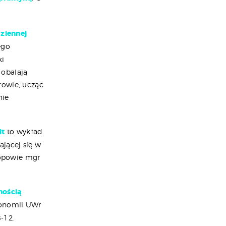
dziennej
ego
ki
 obalają
rowie, ucząc
nie
it
to wykład
ającej się w
 opowie mgr
nością
konomii UWr
-12.