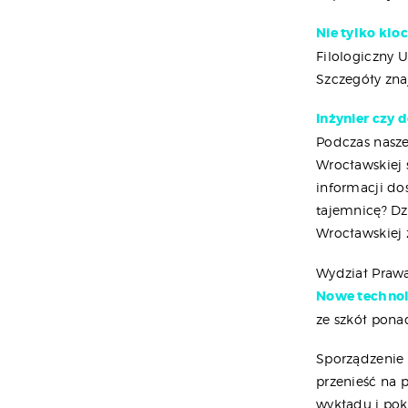
Nie tylko kloc
Filologiczny U
Szczegóły znaj
Inżynier czy 
Podczas naszej
Wrocławskiej 
informacji do
tajemnicę? Dz
Wrocławskiej z
Wydział Prawa
Nowe technol
ze szkół pona
Sporządzenie 
przenieść na 
wykładu i po