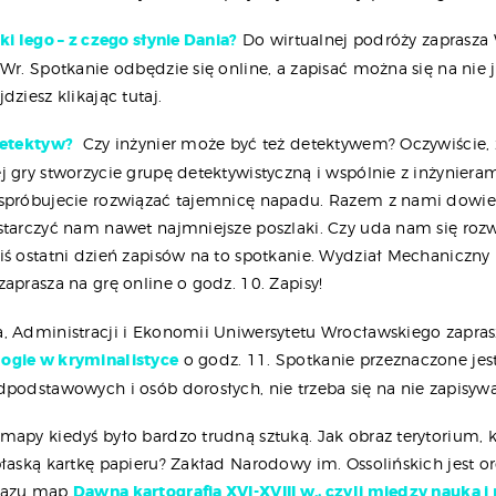
ki lego – z czego słynie Dania?
Do wirtualnej podróży zaprasza
Wr. Spotkanie odbędzie się online, a zapisać można się na nie j
dziesz klikając tutaj.
detektyw?
Czy inżynier może być też detektywem? Oczywiście, ż
 gry stworzycie grupę detektywistyczną i wspólnie z inżynieram
spróbujecie rozwiązać tajemnicę napadu. Razem z nami dowiec
starczyć nam nawet najmniejsze poszlaki. Czy uda nam się roz
iś ostatni dzień zapisów na to spotkanie. Wydział Mechaniczny 
aprasza na grę online o godz. 10. Zapisy!
, Administracji i Ekonomii Uniwersytetu Wrocławskiego zapra
ogie w kryminalistyce
o godz. 11. Spotkanie przeznaczone jes
dpodstawowych i osób dorosłych, nie trzeba się na nie zapisywa
mapy kiedyś było bardzo trudną sztuką. Jak obraz terytorium, 
płaską kartkę papieru? Zakład Narodowy im. Ossolińskich jest 
kazu map
Dawna kartografia XVI-XVIII w., czyli między nauką i