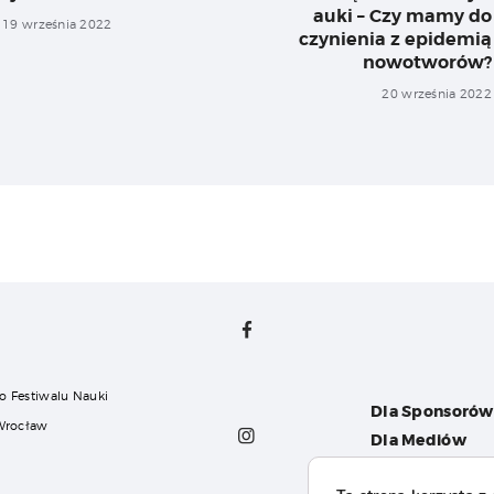
post:
auki – Czy mamy do
19 września 2022
czynienia z epidemią
nowotworów?
20 września 2022
o Festiwalu Nauki
Dla Sponsorów
 Wrocław
Dla Mediów
Dla Organizat