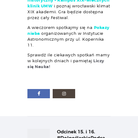
historyczny – Kampus XIX-wiecznych
klinik UMW
i poznaj wrocławski klimat
XIX akademii. Gra będzie dostępna
przez cały Festiwal.
A wieczorem spotkajmy się na
Pokazy
nieba
organizowanych w Instytucie
Astronomicznym przy ul. Kopernika
11.
Sprawdź ile ciekawych spotkań mamy
w kolejnych dniach i pamiętaj
Liczy
się Nauka!
Nawigacja
wpisu
Odcinek 15. i 16.
Previous
post:
#DolnośląskiePodca