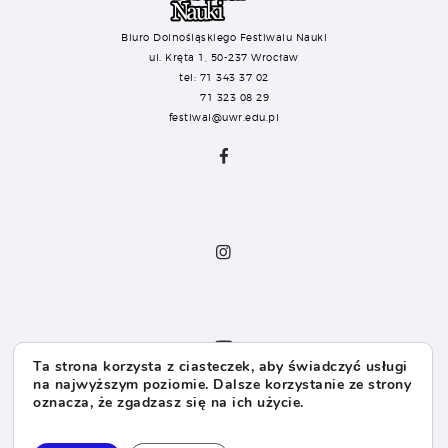
Biuro Dolnośląskiego Festiwalu Nauki
ul. Kręta 1, 50-237 Wrocław
tel: 71 343 37 02
71 323 08 29
festiwal@uwr.edu.pl
Ta strona korzysta z ciasteczek, aby świadczyć usługi
na najwyższym poziomie. Dalsze korzystanie ze strony
oznacza, że zgadzasz się na ich użycie.
Dla Sponsorów
Dla Mediów