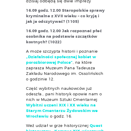
dzisiaj odbędą się dwie imprezy
16.09 godz. 12.00
Staropolskie sprawy
kryminalne z XVII wieku – co kryją i
jak je odczytywać? (1105)
16.09 godz. 12.00
Jak rozpoznać płeć
osobnika na podstawie szczątków
kostnych? (1022)
A może szczypta historii i poznanie
„Działalności społecznej kobiet w
porozbiorowej Polsce”
, na które
zaprasza Muzeum Pana Tadeusza
Zakładu Narodowego im. Ossolińskich
o godzinie 12.
Część wybitnych naukowców już
odeszła… pani historyk opowie nam o
nich w Muzeum Sztuki Cmentarnej
Wybitni uczeni XIX i XX wieku na
Starym Cmentarzu Żydowskim we
Wrocławiu
o godz. 16.
Weź udział w grze historycznej
Quest