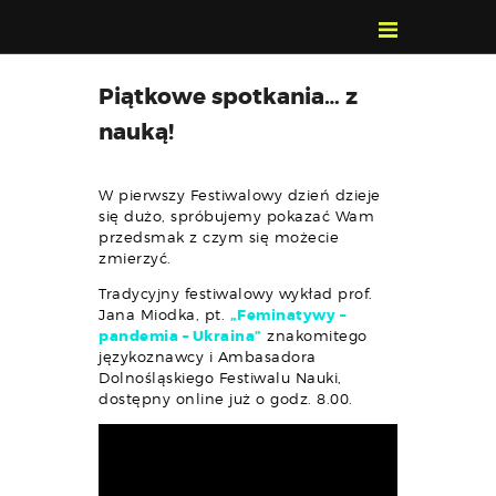
POZNAJ, POLUB,
Piątkowe spotkania… z
PAMIĘTAJ!
nauką!
O FESTIWALU
PROGRAM
W pierwszy Festiwalowy dzień dzieje
KONTAKT
się dużo, spróbujemy pokazać Wam
przedsmak z czym się możecie
WYSZUKIWARKA
zmierzyć.
WYDARZEŃ
Tradycyjny festiwalowy wykład prof.
Jana Miodka, pt.
„Feminatywy –
pandemia – Ukraina”
znakomitego
językoznawcy i Ambasadora
Dolnośląskiego Festiwalu Nauki,
dostępny online już o godz. 8.00.