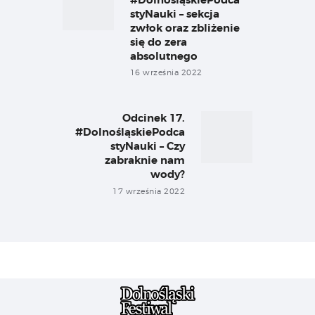
styNauki – sekcja
zwłok oraz zbliżenie
się do zera
absolutnego
16 września 2022
Odcinek 17.
Next
#DolnośląskiePodca
post:
styNauki – Czy
zabraknie nam
wody?
17 września 2022