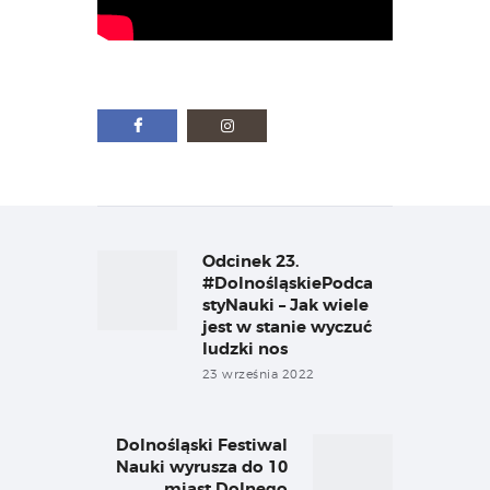
Nawigacja
wpisu
Odcinek 23.
Previous
post:
#DolnośląskiePodca
styNauki – Jak wiele
jest w stanie wyczuć
ludzki nos
23 września 2022
Dolnośląski Festiwal
Next
Nauki wyrusza do 10
post:
miast Dolnego