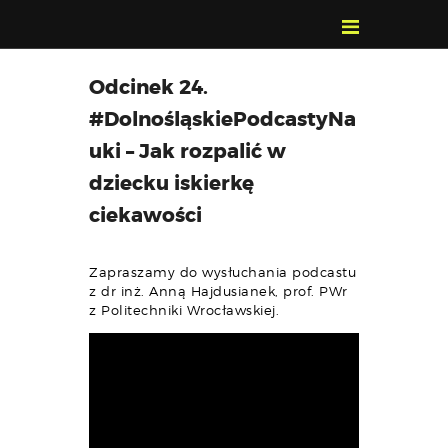
POZNAJ, POLUB,
Odcinek 24.
PAMIĘTAJ!
#DolnośląskiePodcastyNa
O FESTIWALU
uki – Jak rozpalić w
PROGRAM
dziecku iskierkę
KONTAKT
ciekawości
WYSZUKIWARKA
WYDARZEŃ
Zapraszamy do wysłuchania podcastu
z dr inż. Anną Hajdusianek, prof. PWr
z Politechniki Wrocławskiej.