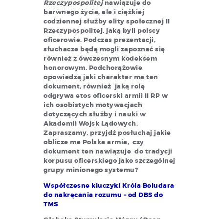
Rzeczypospolitej
nawiązuje do
barwnego życia, ale i ciężkiej
codziennej służby elity społecznej II
Rzeczypospolitej, jaką byli polscy
oficerowie. Podczas prezentacji,
słuchacze będą mogli zapoznać się
również z ówczesnym kodeksem
honorowym. Podchorążowie
opowiedzą jaki charakter ma ten
dokument, również jaką rolę
odgrywa etos oficerski armii II RP w
ich osobistych motywacjach
dotyczących służby i nauki w
Akademii Wojsk Lądowych.
Zapraszamy, przyjdź posłuchaj jakie
oblicze ma Polska armia, czy
dokument ten nawiązuje do tradycji
korpusu oficerskiego jako szczególnej
grupy minionego systemu?
Współczesne kluczyki Króla Boludara
do nakręcania rozumu – od DBS do
TMS