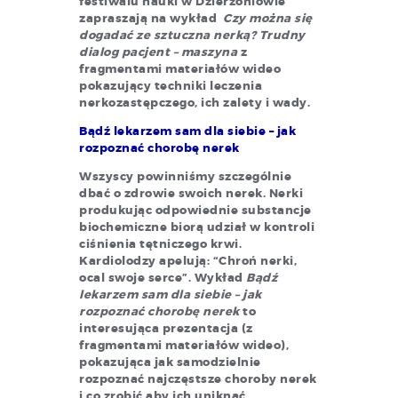
festiwalu nauki w Dzierżoniowie
zapraszają na wykład
Czy można się
dogadać ze sztuczna nerką? Trudny
dialog pacjent – maszyna
z
fragmentami materiałów wideo
pokazujący techniki leczenia
nerkozastępczego, ich zalety i wady.
Bądź lekarzem sam dla siebie – jak
rozpoznać chorobę nerek
Wszyscy powinniśmy szczególnie
dbać o zdrowie swoich nerek. Nerki
produkując odpowiednie substancje
biochemiczne biorą udział w kontroli
ciśnienia tętniczego krwi.
Kardiolodzy apelują: “Chroń nerki,
ocal swoje serce”. Wykład
Bądź
lekarzem sam dla siebie – jak
rozpoznać chorobę nerek
to
interesująca prezentacja (z
fragmentami materiałów wideo),
pokazująca jak samodzielnie
rozpoznać najczęstsze choroby nerek
i co zrobić aby ich uniknąć.