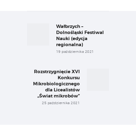
Nawigacja
wpisu
Wałbrzych –
Previous
post:
Dolnośląski Festiwal
Nauki (edycja
regionalna)
19 października 2021
Rozstrzygnięcie XVI
Next
Konkursu
post:
Mikrobiologicznego
dla Licealistów
„Świat mikrobów”
25 października 2021