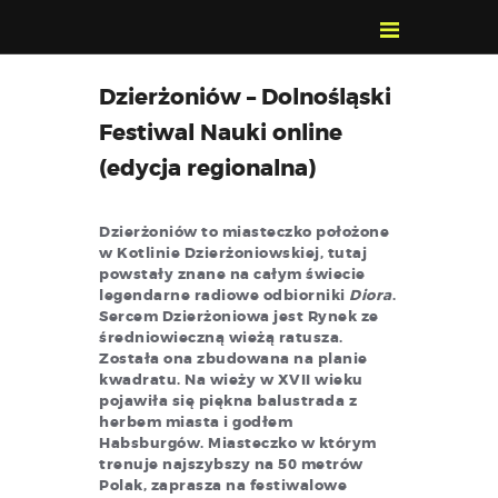
POZNAJ, POLUB,
Dzierżoniów – Dolnośląski
PAMIĘTAJ!
Festiwal Nauki online
O FESTIWALU
(edycja regionalna)
PROGRAM
KONTAKT
Dzierżoniów to miasteczko położone
WYSZUKIWARKA
w Kotlinie Dzierżoniowskiej, tutaj
WYDARZEŃ
powstały znane na całym świecie
legendarne radiowe odbiorniki
Diora
.
Sercem Dzierżoniowa jest Rynek ze
średniowieczną wieżą ratusza.
Została ona zbudowana na planie
kwadratu. Na wieży w XVII wieku
pojawiła się piękna balustrada z
herbem miasta i godłem
Habsburgów. Miasteczko w którym
trenuje najszybszy na 50 metrów
Polak, zaprasza na festiwalowe