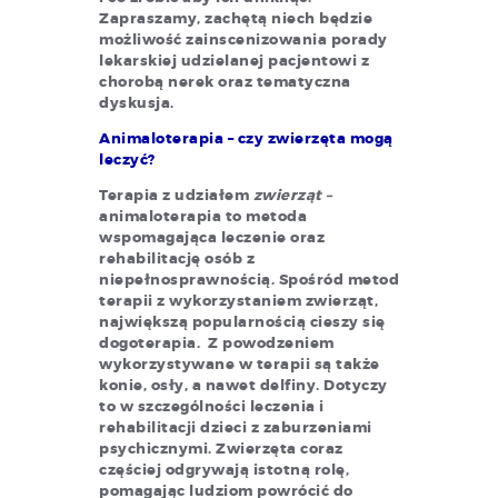
Zapraszamy, zachętą niech będzie
możliwość zainscenizowania porady
lekarskiej udzielanej pacjentowi z
chorobą nerek oraz tematyczna
dyskusja.
Animaloterapia – czy zwierzęta mogą
leczyć?
Terapia z udziałem
zwierząt –
animaloterapia to metoda
wspomagająca leczenie oraz
rehabilitację osób z
niepełnosprawnością. Spośród metod
terapii z wykorzystaniem zwierząt,
największą popularnością cieszy się
dogoterapia. Z powodzeniem
wykorzystywane w terapii są także
konie, osły, a nawet delfiny. Dotyczy
to w szczególności leczenia i
rehabilitacji dzieci z zaburzeniami
psychicznymi. Zwierzęta coraz
częściej odgrywają istotną rolę,
pomagając ludziom powrócić do