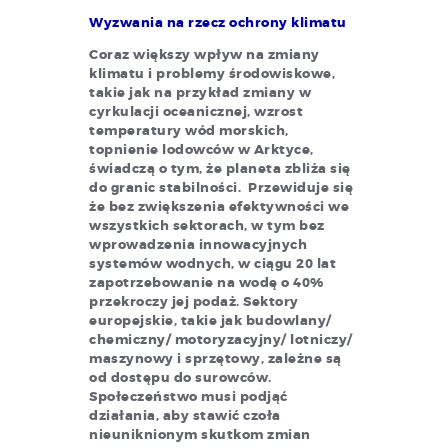
Wyzwania na rzecz ochrony klimatu
Coraz większy wpływ na zmiany
klimatu i problemy środowiskowe,
takie jak na przykład zmiany w
cyrkulacji oceanicznej, wzrost
temperatury wód morskich,
topnienie lodowców w Arktyce,
świadczą o tym, że planeta zbliża się
do granic stabilności. Przewiduje się
że bez zwiększenia efektywności we
wszystkich sektorach, w tym bez
wprowadzenia innowacyjnych
systemów wodnych, w ciągu 20 lat
zapotrzebowanie na wodę o 40%
przekroczy jej podaż. Sektory
europejskie, takie jak budowlany/
chemiczny/ motoryzacyjny/ lotniczy/
maszynowy i sprzętowy, zależne są
od dostępu do surowców.
Społeczeństwo musi podjąć
działania, aby stawić czoła
nieuniknionym skutkom zmian