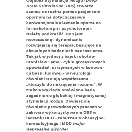
Głęboka Stymulacja Mózgu (
Deep
Brain Stimulation, DBS
) stwarza
szanse na realną pomoc pacjentom
opornym na dotychczasowe
konwencjonalne leczenie oparte na
farmakoterapii i psychoterapii.
Należy podkreślić, DBS jest
nowoczesną i dynamicznie
rozwijającą się terapią, bazującą na
aktualnych badaniach neuroscience.
Tak jak w jednej z bajek robotów
Stanisław Lema – cyklu gro­te­sko­wych
opo­wia­dań, utrzy­ma­nych w kon­wen­
cji ba­śni lu­do­wej.– w neurologii
również istnieją współczesne
„kluczyki do nakręcania rozumu”. W
trakcie wykładu omówione będą
zagadnienie głębokiej i magnetycznej
stymulacji mózgu. Dowiesz się
również o prowadzonych pracach w
zakresie wykorzystywania DBS w
leczeniu OCD – zaburzenia obsesyjno-
kompulsyjnego i MDD
major
depressive disorder.