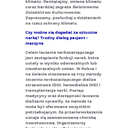
klimatu. Pamiętajmy, zmiana klimatu
coraz bardziej zagraża
Światowemu
Dziedzictwu Kulturowemu.
Zapraszamy, posłuchaj o działaniach
na rzecz ochrony klimatu.
Czy można się dogadać ze sztuczna
nerką? Trudny dialog pacjent –
maszyna
Celem leczenia nerkozastępczego
jest zastąpienie funkcji nerek, które
ustały w wyniku odwracalnych lub
nieodwracalnych zmian. W Polsce i
na świecie stosowane są trzy metody
leczenia nerkozastępczego
: dializa
otrzewnowa (DO), hemodializa (HD) i
transplantacja nerki. Postęp
medycyny oraz dostępność leczenia
dializami sprawiły, że metoda ta
może być oferowana wszystkim
potrzebującym. Za przeciwwskazania
uznaje się zaawansowaną chorobę
nowotworową. Organizatorzy