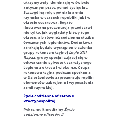
utrzymywały dominację w świecie
antycznym przez ponad tysiąc lat.
Szczególną rolę spełniała armia
rzymska w czasach republiki jak i w
okresie cesarstwa. Bogato
ilustrowana prezentacja przedstawi
nie tylko, jak wyglądały bitwy tego
okresu, ale również codzienna służba
ówczesnych legionistów. Dodatkową
atrakcją będzie wystąpienie członka
grupy rekonstrukcyjnej
Legio XXI
Rapax
, grupy specjalizującej się w
odtwarzaniu sylwetek starożytnego
Legionu z okresu I wieku n.e. Grupa
rekonstrukcyjna podczas spotkania
w Dzierżoniowie zaprezentuje repliki
elementów uzbrojenia i wyposażenia
armii rzymskiej.
Życie codzienne oficerów II
Rzeczypospolitej
Pokaz multimedialny
Życie
codzienne oficerów II