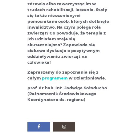
zdrowia albo towarzysząc im w
trudach rehabilitacji, leczenia. Stały
się także nieocenionymi
pomocnikami osób, których dotknęło
inwalidztwo. Na czym polega rola
zwierząt? Co powoduje, że terapia z
ich udziałem staje się
skuteczniejsza? Zapowiada się
ciekawa dyskusja o pozytywnym
oddziaływaniu zwierząt na
człowieka!
Zapraszamy do zapoznania się z
całym
programem
w Dzierżoniowie.
prof. dr hab. inż. Jadwiga Sołoducho
(Pełnomocnik Środowiskowego
Koordynatora ds. regionu)