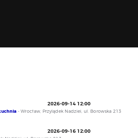
POZNAJ, POLUB,
PAMIĘTAJ!
O FESTIWALU
PROGRAM
KONTAKT
WYSZUKIWARKA
WYDARZEŃ
2026-09-14 12:00
 kuchnia
- Wrocław, Przylądek Nadziei, ul. Borowska 213
2026-09-16 12:00