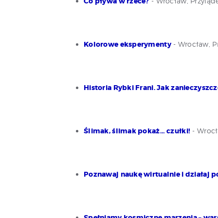
Co pływa w rzece?
- Wrocław, Przyląde
Kolorowe eksperymenty
- Wrocław, P
Historia Rybki Frani. Jak zanieczys
Ślimak, ślimak pokaż… czułki!
- Wrocł
Poznawaj naukę wirtualnie i działaj 
Spełniamy kosmiczne marzenia – wars