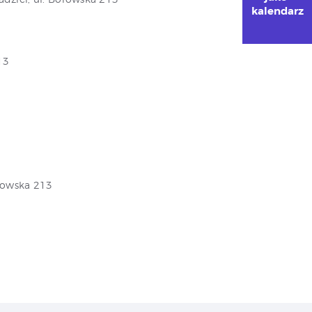
kalendarz
13
orowska 213